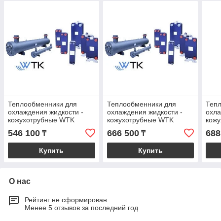
Теплообменники для
Теплообменники для
Теп
охлаждения жидкости -
охлаждения жидкости -
охла
кожухотрубные WTK
кожухотрубные WTK
кож
(Италия) SCE 53 CA4P
(Италия) SCE 63 C
(Ита
546 100
666 500
688
₸
₸
Купить
Купить
О нас
Рейтинг не сформирован
Менее 5 отзывов за последний год