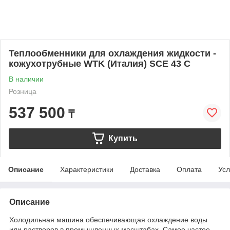
Теплообменники для охлаждения жидкости -
кожухотрубные WTK (Италия) SCE 43 C
В наличии
Розница
537 500
₸
Купить
Описание
Характеристики
Доставка
Оплата
Усл
Описание
Холодильная машина обеспечивающая охлаждение воды
или растворов в промышленных масштабах. Самое частое