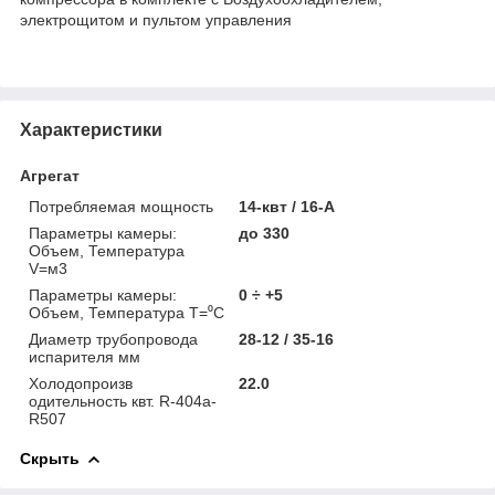
электрощитом и пультом управления
Характеристики
Агрегат
Потребляемая мощность
14-квт / 16-A
Параметры камеры:
до 330
Объем, Температура
V=м3
Параметры камеры:
0 ÷ +5
Объем, Температура Т=⁰С
Диаметр трубопровода
28-12 / 35-16
испарителя мм
Холодопроизв
22.0
одительность квт. R-404a-
R507
Скрыть