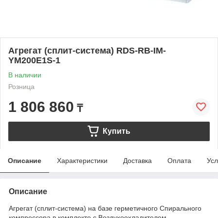
Агрегат (сплит-система) RDS-RB-IM-
YM200E1S-1
В наличии
Розница
1 806 860
₸
Купить
Описание
Характеристики
Доставка
Оплата
Усл
Описание
Агрегат (сплит-система) на базе герметичного Спирального
компрессора в комплекте с Воздухоохладителем,