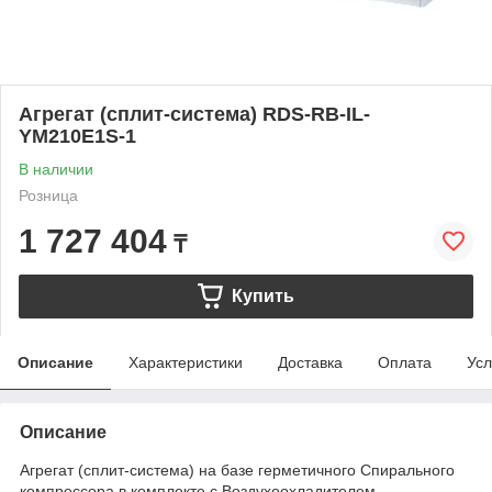
Агрегат (сплит-система) RDS-RB-IL-
YM210E1S-1
В наличии
Розница
1 727 404
₸
Купить
Описание
Характеристики
Доставка
Оплата
Усл
Описание
Агрегат (сплит-система) на базе герметичного Спирального
компрессора в комплекте с Воздухоохладителем,